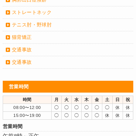
ストレートネック
テニス肘・野球肘
猫背矯正
交通事故
交通事故
営業時間
時間
月
火
水
木
金
土
日
祝
08:00〜12:00
◯
◯
◯
◯
◯
◯
休
休
15:00〜19:00
◯
◯
◯
◯
◯
休
休
休
営業時間