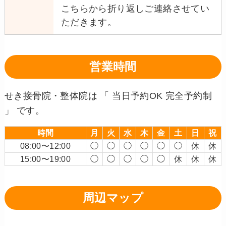
こちらから折り返しご連絡させてい
ただきます。
営業時間
せき接骨院・整体院は 「 当日予約OK 完全予約制
」 です。
時間
月
火
水
木
金
土
日
祝
08:00〜12:00
◯
◯
◯
◯
◯
◯
休
休
15:00〜19:00
◯
◯
◯
◯
◯
休
休
休
周辺マップ