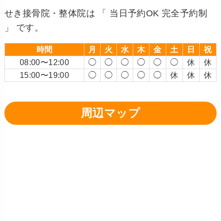
せき接骨院・整体院は 「 当日予約OK 完全予約制
」 です。
時間
月
火
水
木
金
土
日
祝
08:00〜12:00
◯
◯
◯
◯
◯
◯
休
休
15:00〜19:00
◯
◯
◯
◯
◯
休
休
休
周辺マップ