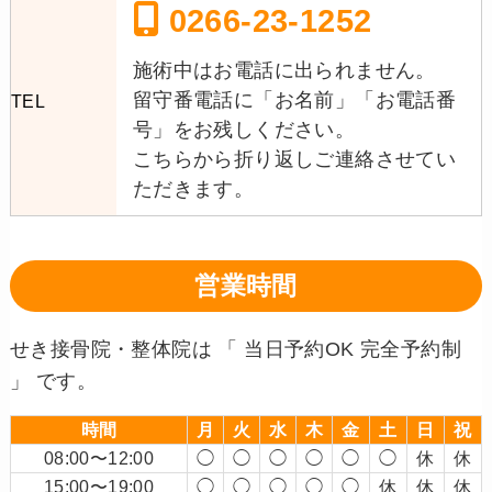
0266-23-1252
施術中はお電話に出られません。
留守番電話に「お名前」「お電話番
TEL
号」をお残しください。
こちらから折り返しご連絡させてい
ただきます。
営業時間
せき接骨院・整体院は 「 当日予約OK 完全予約制
」 です。
時間
月
火
水
木
金
土
日
祝
08:00〜12:00
◯
◯
◯
◯
◯
◯
休
休
15:00〜19:00
◯
◯
◯
◯
◯
休
休
休