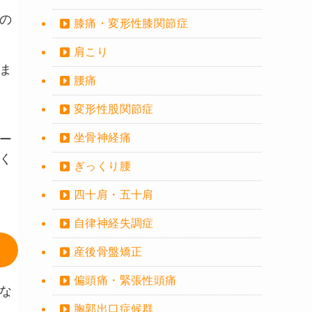
の
膝痛・変形性膝関節症
肩こり
ま
腰痛
変形性股関節症
坐骨神経痛
ー
く
ぎっくり腰
四十肩・五十肩
自律神経失調症
産後骨盤矯正
偏頭痛・緊張性頭痛
な
胸郭出口症候群