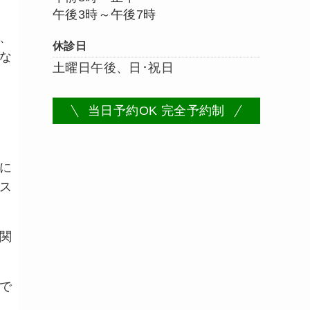
午後3時～午後7時
、
休診日
な
土曜日午後、日･祝日
当日予約OK 完全予約制
に
ス
関
で