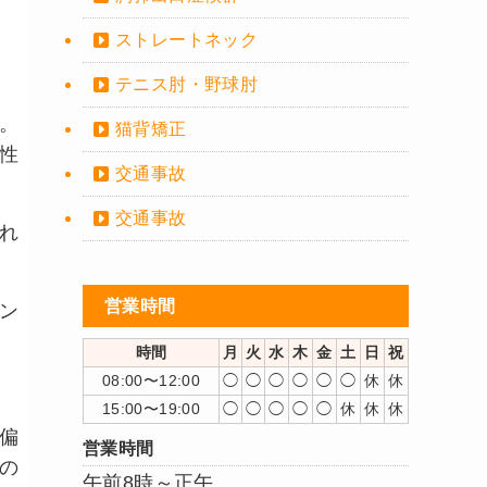
ストレートネック
テニス肘・野球肘
。
猫背矯正
性
交通事故
交通事故
れ
営業時間
ン
時間
月
火
水
木
金
土
日
祝
08:00〜12:00
◯
◯
◯
◯
◯
◯
休
休
15:00〜19:00
◯
◯
◯
◯
◯
休
休
休
偏
営業時間
の
午前8時～正午