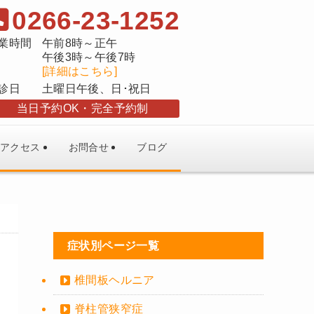
0266-23-1252
業時間
午前8時～正午
午後3時～午後7時
[詳細はこちら]
診日
土曜日午後、日･祝日
当日予約OK
完全予約制
アクセス
お問合せ
ブログ
症状別ページ一覧
椎間板ヘルニア
脊柱管狭窄症