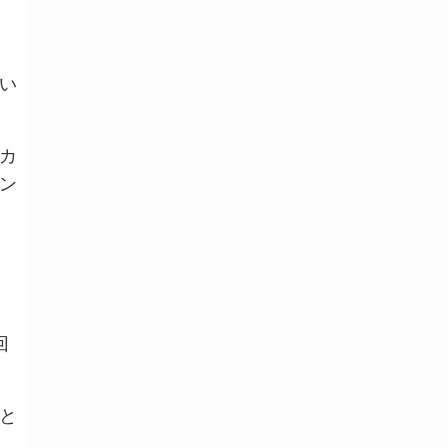
い
カ
ン
回
と