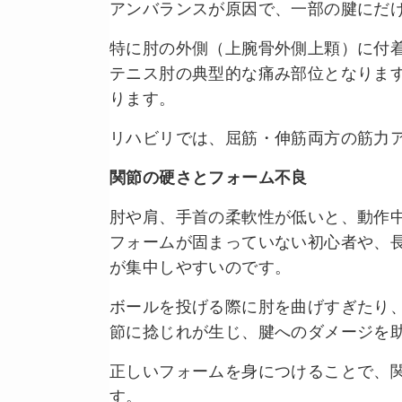
アンバランスが原因で、一部の腱にだ
特に肘の外側（上腕骨外側上顆）に付
テニス肘の典型的な痛み部位となりま
ります。
リハビリでは、屈筋・伸筋両方の筋力
関節の硬さとフォーム不良
肘や肩、手首の柔軟性が低いと、動作
フォームが固まっていない初心者や、
が集中しやすいのです。
ボールを投げる際に肘を曲げすぎたり
節に捻じれが生じ、腱へのダメージを
正しいフォームを身につけることで、
す。