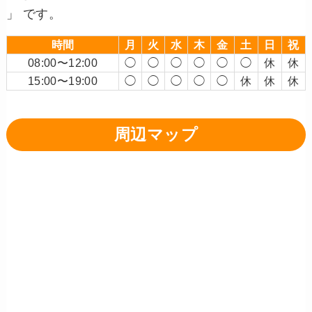
」 です。
時間
月
火
水
木
金
土
日
祝
08:00〜12:00
◯
◯
◯
◯
◯
◯
休
休
15:00〜19:00
◯
◯
◯
◯
◯
休
休
休
周辺マップ