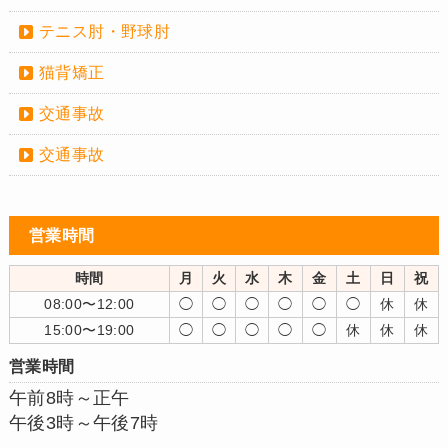
テニス肘・野球肘
猫背矯正
交通事故
交通事故
営業時間
時間
月
火
水
木
金
土
日
祝
08:00〜12:00
◯
◯
◯
◯
◯
◯
休
休
15:00〜19:00
◯
◯
◯
◯
◯
休
休
休
営業時間
午前8時～正午
午後3時～午後7時