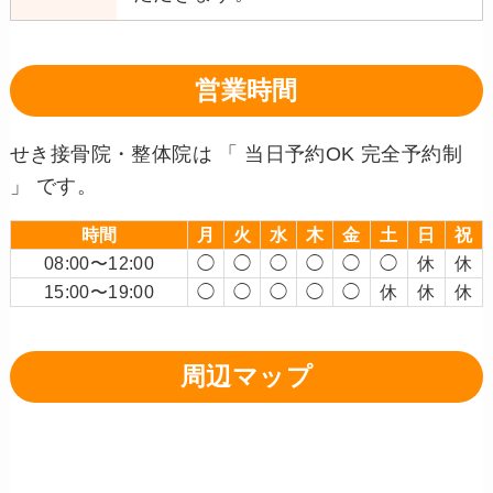
営業時間
せき接骨院・整体院は 「 当日予約OK 完全予約制
」 です。
時間
月
火
水
木
金
土
日
祝
08:00〜12:00
◯
◯
◯
◯
◯
◯
休
休
15:00〜19:00
◯
◯
◯
◯
◯
休
休
休
周辺マップ