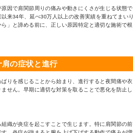
が原因で肩関節周りの痛みや動きにくさが生じる状態で
以来34年、延べ30万人以上の改善実績を重ねてまい
から」と諦める前に、正しい原因特定と適切な施術で根
十肩の症状と進行
わばりを感じることから始まり、進行すると夜間痛や衣
りません。早期に適切な対策を取ることで悪化を防止し
る組織が炎症を起こすことで生じます。特に肩関節の前
です。炎症が強まると腕を上げ下げする動作で痛みが増