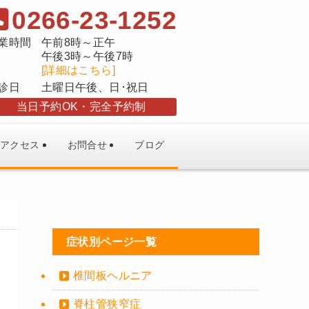
0266-23-1252
業時間
午前8時～正午
午後3時～午後7時
[詳細はこちら]
診日
土曜日午後、日･祝日
当日予約OK
完全予約制
アクセス
お問合せ
ブログ
症状別ページ一覧
椎間板ヘルニア
脊柱管狭窄症