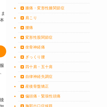
膝痛・変形性膝関節症
りま
肩こり
本
腰痛
変形性股関節症
坐骨神経痛
ぎっくり腰
服
四十肩・五十肩
、
自律神経失調症
産後骨盤矯正
偏頭痛・緊張性頭痛
後
胸郭出口症候群
加