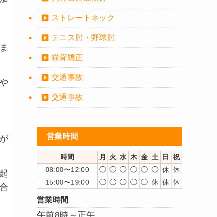
ストレートネック
テニス肘・野球肘
ま
猫背矯正
交通事故
や
交通事故
営業時間
が
時間
月
火
水
木
金
土
日
祝
08:00〜12:00
◯
◯
◯
◯
◯
◯
休
休
起
15:00〜19:00
◯
◯
◯
◯
◯
休
休
休
合
営業時間
午前8時～正午