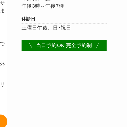
サ
午後3時～午後7時
ま
休診日
土曜日午後、日･祝日
で
当日予約OK 完全予約制
外
リ