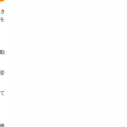
でき
を
動
姿
て
療