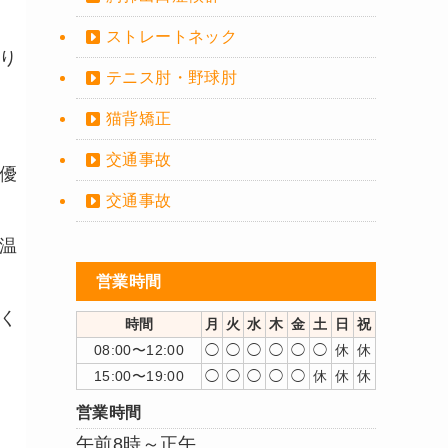
ストレートネック
り
テニス肘・野球肘
猫背矯正
交通事故
優
交通事故
温
営業時間
く
時間
月
火
水
木
金
土
日
祝
08:00〜12:00
◯
◯
◯
◯
◯
◯
休
休
15:00〜19:00
◯
◯
◯
◯
◯
休
休
休
営業時間
午前8時～正午