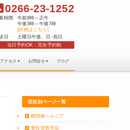
0266-23-1252
業時間
午前8時～正午
午後3時～午後7時
[詳細はこちら]
診日
土曜日午後、日･祝日
当日予約OK
完全予約制
アクセス
お問合せ
ブログ
症状別ページ一覧
椎間板ヘルニア
脊柱管狭窄症