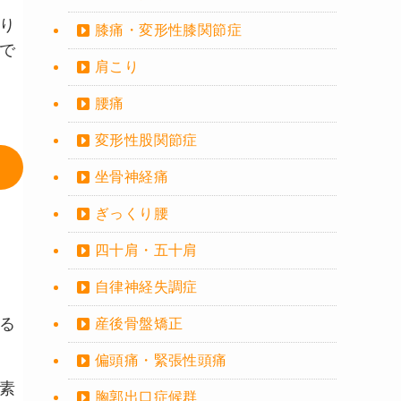
り
膝痛・変形性膝関節症
で
肩こり
腰痛
変形性股関節症
坐骨神経痛
ぎっくり腰
四十肩・五十肩
自律神経失調症
る
産後骨盤矯正
偏頭痛・緊張性頭痛
素
胸郭出口症候群