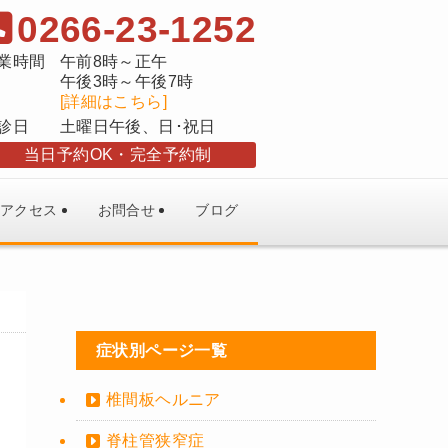
0266-23-1252
業時間
午前8時～正午
午後3時～午後7時
[詳細はこちら]
診日
土曜日午後、日･祝日
当日予約OK
完全予約制
アクセス
お問合せ
ブログ
症状別ページ一覧
椎間板ヘルニア
脊柱管狭窄症