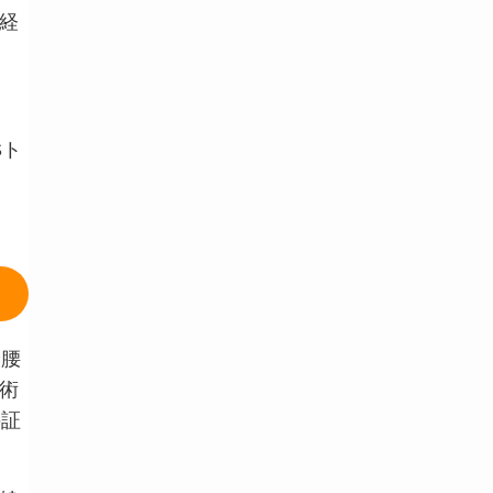
経
Sト
や腰
術
の証