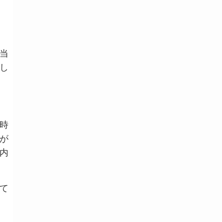
当
し
時
が
内
て