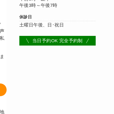
午後3時～午後7時
休診日
で
土曜日午後、日･祝日
声
私
当日予約OK 完全予約制
ま
。
地