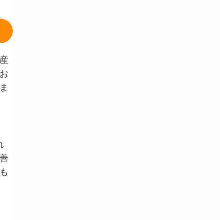
産
お
ま
れ
善
も