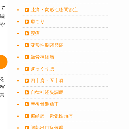
れて
膝痛・変形性膝関節症
続
肩こり
や
腰痛
変形性股関節症
坐骨神経痛
ぎっくり腰
を
四十肩・五十肩
窄
自律神経失調症
常
産後骨盤矯正
偏頭痛・緊張性頭痛
胸郭出口症候群