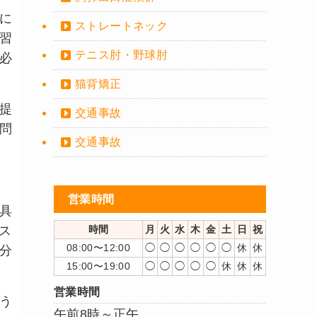
に
ストレートネック
習
テニス肘・野球肘
必
猫背矯正
提
交通事故
問
交通事故
営業時間
具
ス
時間
月
火
水
木
金
土
日
祝
08:00〜12:00
◯
◯
◯
◯
◯
◯
休
休
分
15:00〜19:00
◯
◯
◯
◯
◯
休
休
休
営業時間
う
午前8時～正午