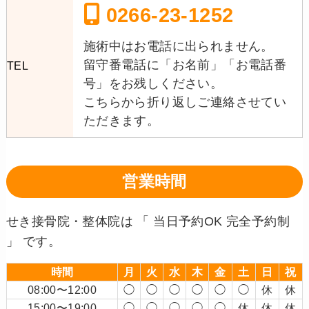
0266-23-1252
施術中はお電話に出られません。
留守番電話に「お名前」「お電話番
TEL
号」をお残しください。
こちらから折り返しご連絡させてい
ただきます。
営業時間
せき接骨院・整体院は 「 当日予約OK 完全予約制
」 です。
時間
月
火
水
木
金
土
日
祝
08:00〜12:00
◯
◯
◯
◯
◯
◯
休
休
15:00〜19:00
◯
◯
◯
◯
◯
休
休
休