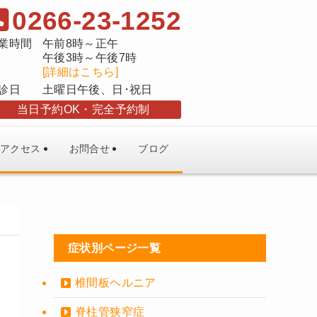
0266-23-1252
業時間
午前8時～正午
午後3時～午後7時
[詳細はこちら]
診日
土曜日午後、日･祝日
当日予約OK
完全予約制
アクセス
お問合せ
ブログ
症状別ページ一覧
椎間板ヘルニア
脊柱管狭窄症