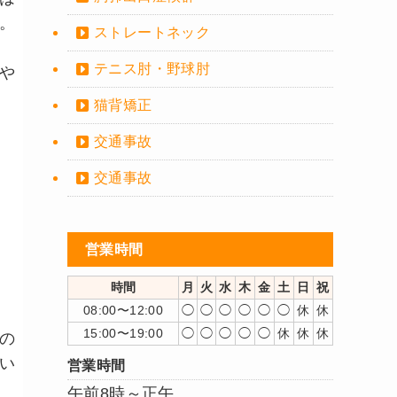
。
ストレートネック
テニス肘・野球肘
や
猫背矯正
交通事故
交通事故
営業時間
時間
月
火
水
木
金
土
日
祝
08:00〜12:00
◯
◯
◯
◯
◯
◯
休
休
15:00〜19:00
◯
◯
◯
◯
◯
休
休
休
の
い
営業時間
午前8時～正午