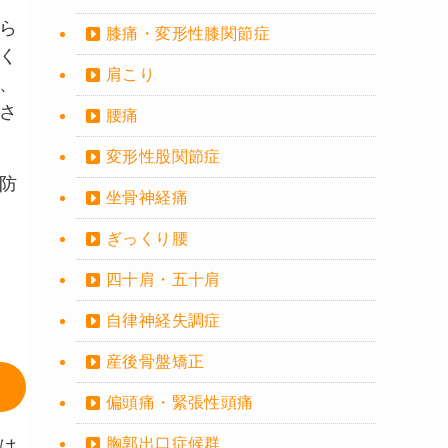
ら
膝痛・変形性膝関節症
く
肩こり
、
さ
腰痛
変形性股関節症
防
坐骨神経痛
ぎっくり腰
四十肩・五十肩
自律神経失調症
産後骨盤矯正
偏頭痛・緊張性頭痛
胸郭出口症候群
は