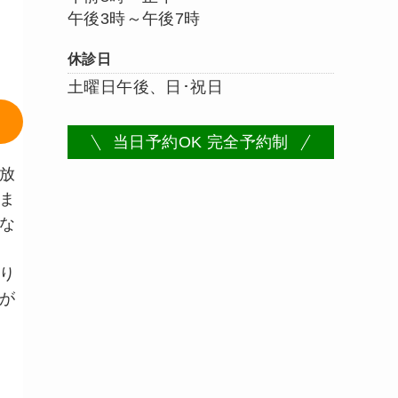
午後3時～午後7時
休診日
土曜日午後、日･祝日
当日予約OK 完全予約制
放
ま
な
り
が