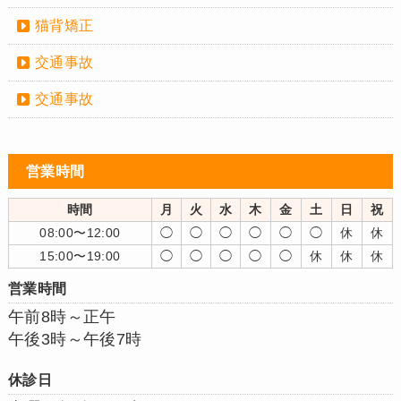
猫背矯正
交通事故
交通事故
営業時間
時間
月
火
水
木
金
土
日
祝
08:00〜12:00
◯
◯
◯
◯
◯
◯
休
休
15:00〜19:00
◯
◯
◯
◯
◯
休
休
休
営業時間
午前8時～正午
午後3時～午後7時
休診日