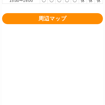
15:00〜19:00
◯
◯
◯
◯
◯
休
休
休
周辺マップ