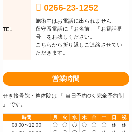
0266-23-1252
施術中はお電話に出られません。
留守番電話に「お名前」「お電話番
TEL
号」をお残しください。
こちらから折り返しご連絡させてい
ただきます。
営業時間
せき接骨院・整体院は 「 当日予約OK 完全予約制
」 です。
時間
月
火
水
木
金
土
日
祝
08:00〜12:00
◯
◯
◯
◯
◯
◯
休
休