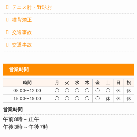
テニス肘・野球肘
猫背矯正
交通事故
交通事故
営業時間
時間
月
火
水
木
金
土
日
祝
08:00〜12:00
◯
◯
◯
◯
◯
◯
休
休
15:00〜19:00
◯
◯
◯
◯
◯
休
休
休
営業時間
午前8時～正午
午後3時～午後7時