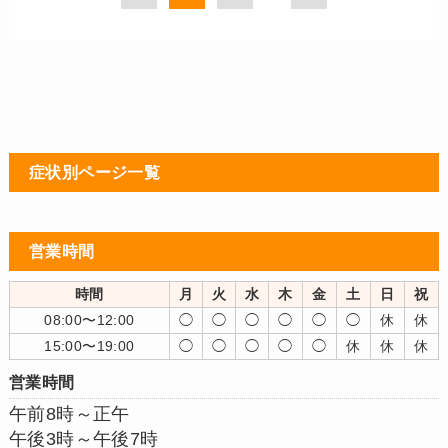
症状別ページ一覧
営業時間
時間
月
火
水
木
金
土
日
祝
08:00〜12:00
◯
◯
◯
◯
◯
◯
休
休
15:00〜19:00
◯
◯
◯
◯
◯
休
休
休
営業時間
午前8時～正午
午後3時～午後7時