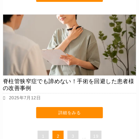
脊柱管狭窄症でも諦めない！手術を回避した患者様
の改善事例
2025年7月12日
詳細をみる
1
2
3
19
...