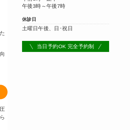
午後3時～午後7時
、
休診日
土曜日午後、日･祝日
た
当日予約OK 完全予約制
向
圧
ら