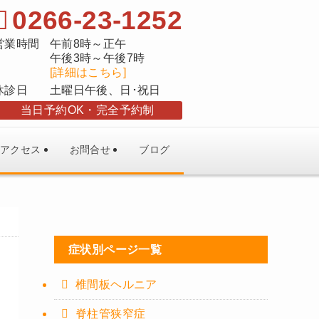
0266-23-1252
営業時間
午前8時～正午
午後3時～午後7時
[詳細はこちら]
休診日
土曜日午後、日･祝日
当日予約OK
完全予約制
アクセス
お問合せ
ブログ
症状別ページ一覧
椎間板ヘルニア
脊柱管狭窄症