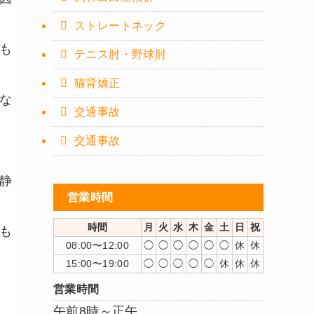
ストレートネック
も
テニス肘・野球肘
猫背矯正
な
交通事故
交通事故
静
営業時間
時間
月
火
水
木
金
土
日
祝
も
08:00〜12:00
◯
◯
◯
◯
◯
◯
休
休
15:00〜19:00
◯
◯
◯
◯
◯
休
休
休
営業時間
午前8時～正午