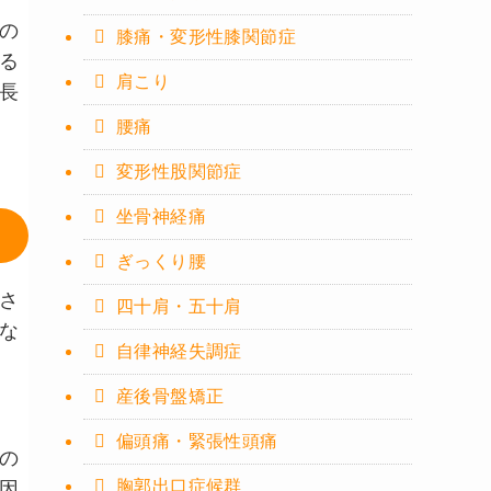
の
膝痛・変形性膝関節症
る
肩こり
長
腰痛
変形性股関節症
坐骨神経痛
ぎっくり腰
さ
四十肩・五十肩
な
自律神経失調症
産後骨盤矯正
偏頭痛・緊張性頭痛
の
胸郭出口症候群
因