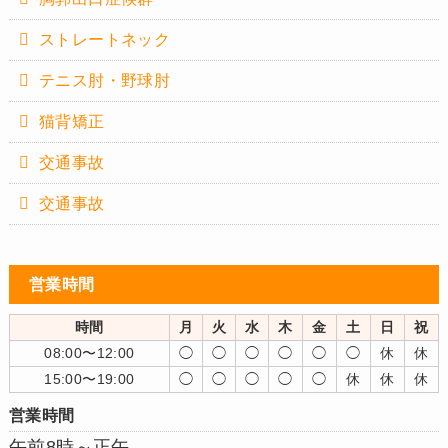
ストレートネック
テニス肘・野球肘
猫背矯正
交通事故
交通事故
営業時間
時間
月
火
水
木
金
土
日
祝
08:00〜12:00
◯
◯
◯
◯
◯
◯
休
休
15:00〜19:00
◯
◯
◯
◯
◯
休
休
休
営業時間
午前8時～正午