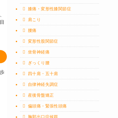
、
膝痛・変形性膝関節症
、
肩こり
目
腰痛
変形性股関節症
坐骨神経痛
ぎっくり腰
歩
四十肩・五十肩
自律神経失調症
産後骨盤矯正
偏頭痛・緊張性頭痛
胸郭出口症候群