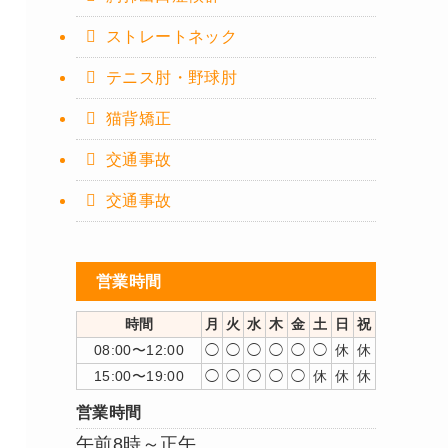
ストレートネック
テニス肘・野球肘
猫背矯正
交通事故
交通事故
営業時間
時間
月
火
水
木
金
土
日
祝
08:00〜12:00
◯
◯
◯
◯
◯
◯
休
休
15:00〜19:00
◯
◯
◯
◯
◯
休
休
休
営業時間
午前8時～正午