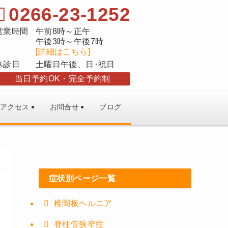
0266-23-1252
営業時間
午前8時～正午
午後3時～午後7時
[詳細はこちら]
休診日
土曜日午後、日･祝日
当日予約OK
完全予約制
アクセス
お問合せ
ブログ
症状別ページ一覧
椎間板ヘルニア
脊柱管狭窄症