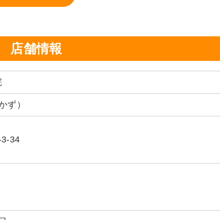
店舗情報
院
ろかず）
-34