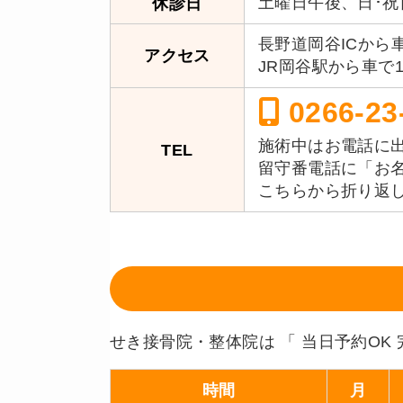
土曜日午後、日･祝
休診日
長野道岡谷ICから
アクセス
JR岡谷駅から車で1
0266-23
施術中はお電話に
TEL
留守番電話に「お
こちらから折り返
せき接骨院・整体院は 「 当日予約OK 
時間
月