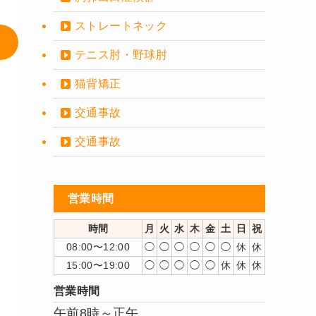
ストレートネック
テニス肘・野球肘
猫背矯正
交通事故
交通事故
営業時間
時間
月
火
水
木
金
土
日
祝
08:00〜12:00
◯
◯
◯
◯
◯
◯
休
休
15:00〜19:00
◯
◯
◯
◯
◯
休
休
休
営業時間
午前8時～正午