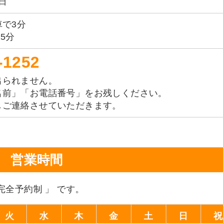
日
車で3分
5分
-1252
出られません。
名前」「お電話番号」をお残しください。
しご連絡させていただきます。
営業時間
完全予約制 」 です。
火
水
木
金
土
日
祝