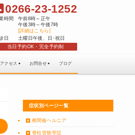
0266-23-1252
業時間
午前8時～正午
午後3時～午後7時
[詳細はこちら]
診日
土曜日午後、日･祝日
当日予約OK
完全予約制
アクセス
お問合せ
ブログ
症状別ページ一覧
椎間板ヘルニア
脊柱管狭窄症